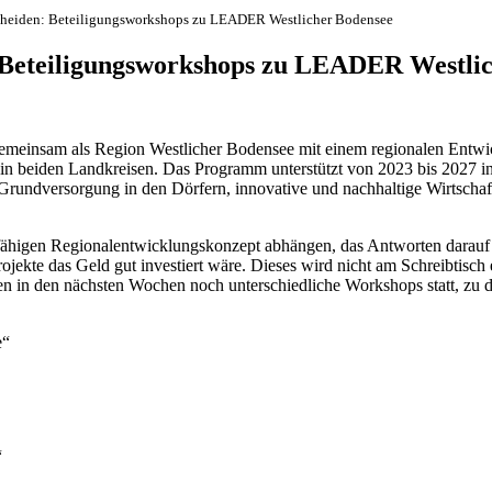
scheiden: Beteiligungsworkshops zu LEADER Westlicher Bodensee
: Beteiligungsworkshops zu LEADER Westli
 gemeinsam als Region Westlicher Bodensee mit einem regionalen E
in beiden Landkreisen. Das Programm unterstützt von 2023 bis 2027 inn
 Grundversorgung in den Dörfern, innovative und nachhaltige Wirtschaft
ähigen Regionalentwicklungskonzept abhängen, das Antworten darauf gi
kte das Geld gut investiert wäre. Dieses wird nicht am Schreibtisch e
 in den nächsten Wochen noch unterschiedliche Workshops statt, zu dene
e“
“