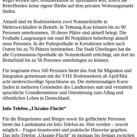
Regel werden dies Notunterkünfte in Sporthallen sein, sofern die
Betreffenden keine eigene Bleibe auf dem privaten Wohnungsmarkt
finden.
Aktuell sind im Bodenseekreis zwei Notunterkünfte in
Mehrzweckhallen in Betrieb. In Tettnang-Kau können bis zu 90
Personen unterkommen, 30 dieser Plätze sind aktuell belegt. Die
Festhalle Langenargen mit rund 80 Notplätzen beherbergt aktuell
neun Personen. In der Parksporthalle in Kressbronn sollen nach
Ostern bis zu 70 Plätzen bereitstehen. Die Stadt Überlingen hat die
alte Gymnasiums-Sporthalle als Notunterkunft ertüchtigt, um dort im
Bedarfsfall bis zu 56 Personen unterbringen zu können.
Für insgesamt etwa 160 Personen bietet das Amt für Migration und
Integration gemeinsam mit der VHS Bodenseekreis ab April/Mai
acht niederschwellige Sprachkurse an. Die mehrmonatigen Kurse
finden in mehreren Gemeinden des Landkreises statt und vermitteln
sprachliche Grundkenntnisse und Orientierung zum Alltag und
öffentlichen Leben in Deutschland.
Info-Telefon „Ukraine-Flucht“
Für die Bürgerinnen und Bürger sowie für geflüchtete Personen
bietet das Landratsamt ein Info-Telefon an. Hier werden – soweit
möglich – Fragen beantwortet und praktische Hinweise gegeben.
Das Info-Telefon „Ukraine-Flucht“ ist montags bis freitags zwischen