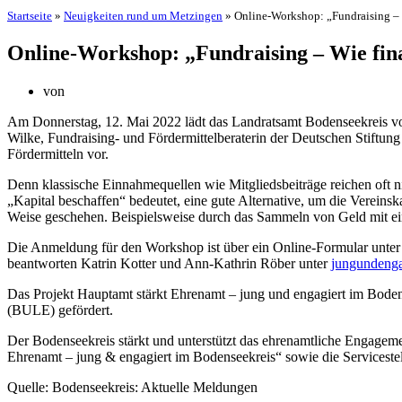
Startseite
»
Neuigkeiten rund um Metzingen
»
Online-Workshop: „Fundraising – 
Online-Workshop: „Fundraising – Wie fina
von
Am Donnerstag, 12. Mai 2022 lädt das Landratsamt Bodenseekreis von
Wilke, Fundraising- und Fördermittelberaterin der Deutschen Stiftun
Fördermitteln vor.
Denn klassische Einnahmequellen wie Mitgliedsbeiträge reichen oft ni
„Kapital beschaffen“ bedeutet, eine gute Alternative, um die Vereins
Weise geschehen. Beispielsweise durch das Sammeln von Geld mit ein
Die Anmeldung für den Workshop ist über ein Online-Formular unte
beantworten Katrin Kotter und Ann-Kathrin Röber unter
jungundenga
Das Projekt Hauptamt stärkt Ehrenamt – jung und engagiert im Bo
(BULE) gefördert.
Der Bodenseekreis stärkt und unterstützt das ehrenamtliche Engageme
Ehrenamt – jung & engagiert im Bodenseekreis“ sowie die Serviceste
Quelle: Bodenseekreis: Aktuelle Meldungen