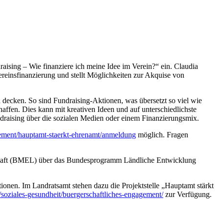
sing – Wie finanziere ich meine Idee im Verein?“ ein. Claudia
ereinsfinanzierung und stellt Möglichkeiten zur Akquise von
u decken. So sind Fundraising-Aktionen, was übersetzt so viel wie
affen. Dies kann mit kreativen Ideen und auf unterschiedlichste
draising über die sozialen Medien oder einem Finanzierungsmix.
gement/hauptamt-staerkt-ehrenamt/anmeldung
möglich. Fragen
schaft (BMEL) über das Bundesprogramm Ländliche Entwicklung
onen. Im Landratsamt stehen dazu die Projektstelle „Hauptamt stärkt
soziales-gesundheit/buergerschaftliches-engagement/
zur Verfügung.