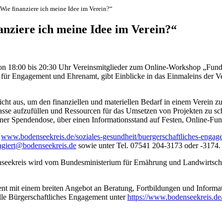
Wie finanziere ich meine Idee im Verein?“
nziere ich meine Idee im Verein?“
 18:00 bis 20:30 Uhr Vereinsmitglieder zum Online-Workshop „Fundrai
g für Engagement und Ehrenamt, gibt Einblicke in das Einmaleins der V
cht aus, um den finanziellen und materiellen Bedarf in einem Verein z
kasse aufzufüllen und Ressourcen für das Umsetzen von Projekten zu sch
er Spendendose, über einen Informationsstand auf Festen, Online-Fun
r
www.bodenseekreis.de/soziales-gesundheit/buergerschaftliches-enga
giert@bodenseekreis.de
sowie unter Tel. 07541 204-3173 oder -3174.
denseekreis wird vom Bundesministerium für Ernährung und Landwirt
nt mit einem breiten Angebot an Beratung, Fortbildungen und Informati
lle Bürgerschaftliches Engagement unter
https://www.bodenseekreis.de/